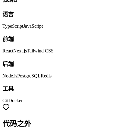
语言
TypeScript
JavaScript
前端
React
Next.js
Tailwind CSS
后端
Node.js
PostgreSQL
Redis
工具
Git
Docker
代码之外