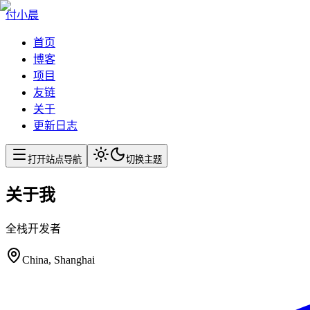
付小晨
首页
博客
项目
友链
关于
更新日志
打开站点导航
切换主题
关于我
全栈开发者
China, Shanghai